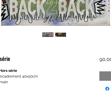
série
90,0
Hors série
 Encadrement 40x50cm
 main